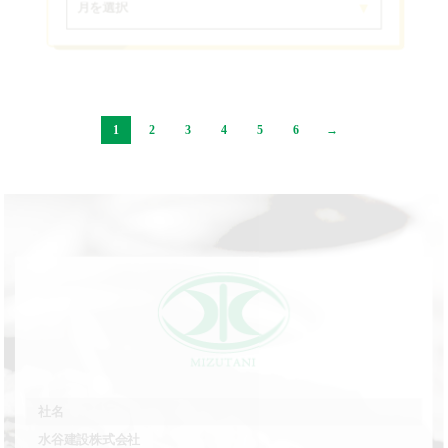
月を選択
1
2
3
4
5
6
→
社名
水谷建設株式会社